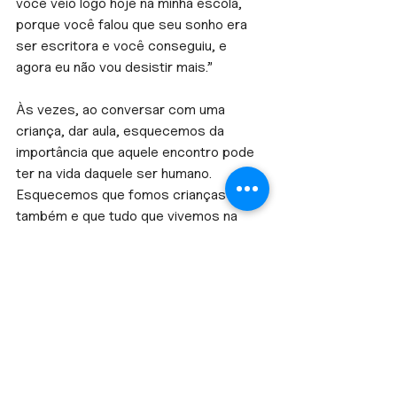
você veio logo hoje na minha escola, 
porque você falou que seu sonho era 
ser escritora e você conseguiu, e 
agora eu não vou desistir mais.”
Às vezes, ao conversar com uma 
criança, dar aula, esquecemos da 
importância que aquele encontro pode 
ter na vida daquele ser humano. 
Esquecemos que fomos crianças 
também e que tudo que vivemos na 
infância fica marcado na gente até hoje. 
Por isso, falamos da importância de 
cuidar das palavras que passamos 
pros pequenos. Mas que, 
principalmente, precisamos cuidar de 
nós mesmos antes de cuidar do outro.
Quem cuida de quem cuida?