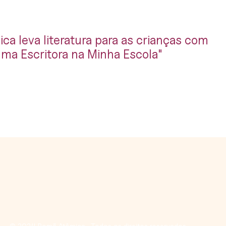
a leva literatura para as crianças com
Uma Escritora na Minha Escola"
© 2024 Romã Atômica · Todos os direitos reservados