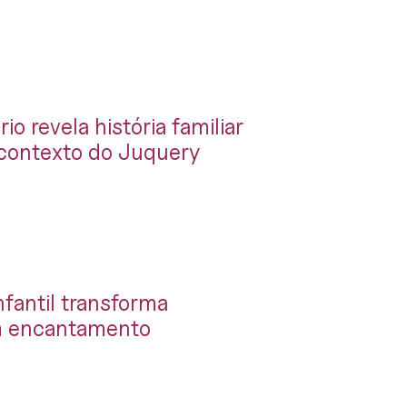
o revela história familiar
 contexto do Juquery
nfantil transforma
m encantamento