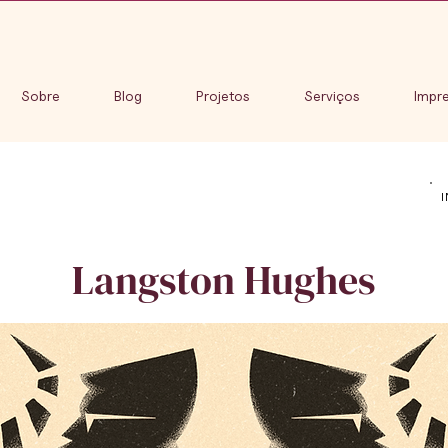
Sobre
Blog
Projetos
Serviços
Impr
Langston Hughes
m projeto de ópera dirigido por Jaoa de Mello que fico
heatro Municipal de São Paulo, realizando 3 apresenta