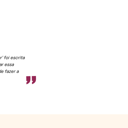
“
' foi escrita
ar essa
de fazer a