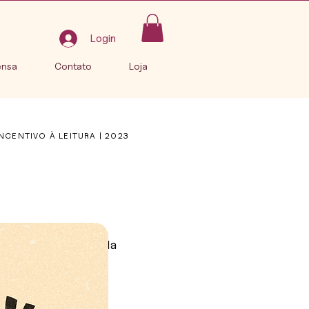
Login
ensa
Contato
Loja
INCENTIVO À LEITURA | 2023
u em cartaz na cúpula
ções.