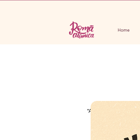
Home
"A Noiva do Mar" é u
do T