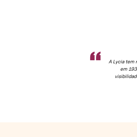
“
A Lycia tem m
em 1939
visibilida