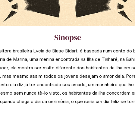
Sinopse
itora brasileira Lycia de Biase Bidart, é baseada num conto do 
ria de Marina, uma menina encontrada na Ilha de Tinharé, na Bahi
cer, ela mostra ser muito diferente dos habitantes da ilha em 
da, mas mesmo assim todos os jovens desejam o amor dela. Por
to ela diz já ter encontrado seu amado, um marinheiro que lh
Mesmo sem nunca tê-lo visto, os habitantes da ilha concordam e
ando chega o dia da cerimônia, o que seria um dia feliz se torn