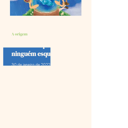
A origem
Uma noite que
ninguém esquece
30 de janeiro de 2022 · Francisco Morato, SP
A chuva que
matou 24 pessoas
no estado de São
Paulo
ainda tinha seus resultados
desconhecidos
para a maioria das pessoas da
região de Francisco
Morato, mas todos sabiam que
não tinha sido uma
chuva comum. Afinal de contas, a