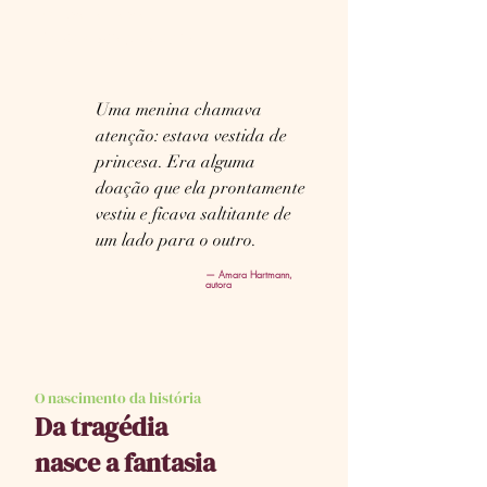
chuva já havia
feito estragos por ali.
Uma menina chamava
atenção: estava vestida de
princesa. Era alguma
doação que ela prontamente
vestiu e ficava saltitante de
um lado para o outro.
— Amara Hartmann,
autora
O nascimento da história
Da tragédia
nasce a fantasia