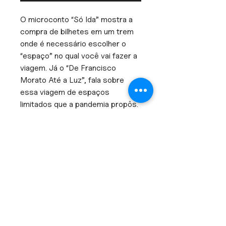
O microconto “Só Ida” mostra a
compra de bilhetes em um trem
onde é necessário escolher o
“espaço” no qual você vai fazer a
viagem. Já o “De Francisco
Morato Até a Luz”, fala sobre
essa viagem de espaços
limitados que a pandemia propôs.
Pegando a pandemia e imaginando
como seria se não tivéssemos
nenhum tipo de cura para a
doença, o livreto propõe
momentos de reflexão.
AUTORA
Amara Hartmann