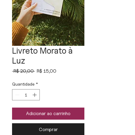
Livreto Morato à
Luz
Preço
Preço
 R$ 20,00 
R$ 15,00
normal
promocional
Quantidade
*
Adicionar ao carrinho
Comprar